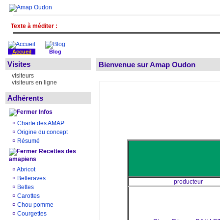
Texte à méditer :
Accueil
Blog
Visites
Bienvenue sur Amap Oudon
visiteurs
visiteurs en ligne
Adhérents
Infos
¤
Charte des AMAP
¤
Origine du concept
¤
Résumé
Recettes des
amapiens
¤
Abricot
¤
Betteraves
producteur
¤
Bettes
¤
Carottes
¤
Chou pomme
¤
Courgettes