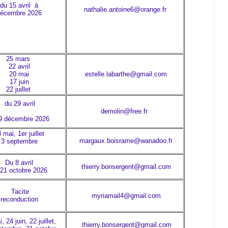
du 15 avril à
nathalie.antoine6@orange.fr
écembre 2026
25 mars
22 avril
20 mai
estelle.labarthe@gmail.com
17 juin
22 juillet
du 29 avril
demolin@free.fr
9 décembre 2026
 mai, 1er juillet
margaux.boisrame@wanadoo.fr
3 septembre
Du 8 avril
thierry.bonsergent@gmail.com
 21 octobre 2026
Tacite
myriamail4@gmail.com
reconduction
, 24 juin, 22 juillet,
thierry.bonsergent@gmail.com