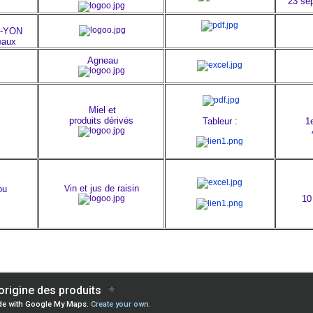
23 se
N-YON
eaux
Agneau
Miel et
produits dérivés
T
ableur :
1
in et jus de raisin
V
ou
10