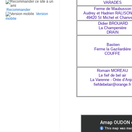
VARADES
Ferme de Maubusson
Recommander
Audrey et Hadrien RALISO
Version
49420 St Michel et Chanv
mobile
Didier BROUARD
La Champenière
DRAIN
Bastien
Ferme la Gazilardière
COUFFE
Romain MOREAU
Le fief de bel air
La Varenne - Orée d’Anj
fiefdebelair@orange.fr