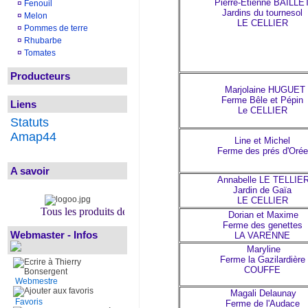
Pierre-Etienne BAILLE
¤
Fenouil
Jardins du tournesol
¤
Melon
LE CELLIER
¤
Pommes de terre
¤
Rhubarbe
¤
Tomates
Producteurs
Marjolaine HUGUET
Ferme Bêle et Pépin
Liens
Le CELLIER
Statuts
Amap44
Line et Michel
Ferme des prés d'Orée
A savoir
Annabelle LE TELLIE
Jardin de Gaïa
LE CELLIER
Tous les produits de l'amap sont bio.
Dorian et Maxime
Ferme des genettes
Webmaster - Infos
LA VARENNE
Maryline
Ferme la Gazilardière
COUFFE
Webmestre
Magali Delaunay
Favoris
Ferme de l'Audace