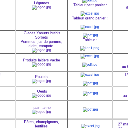
T
Légumes
Tableur petit panier :
d
Tableur grand panier :
Glaces Yaourts brebis.
Sorbets
T
ableur :
Pommes, jus de pomme,
cidre, compote.
Produits laitiers vache
au 
R
13
Poulets
Oeufs
au
pain farine
Pâtes, champignons,
27 mai
lentilles